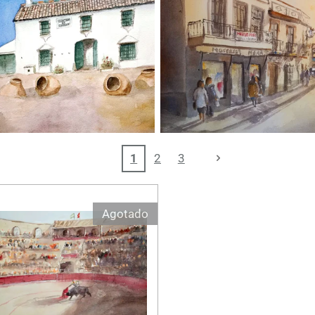
1
2
3
Agotado