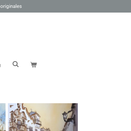
 originales
g